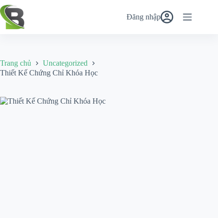
Chuyển
đến
Đăng nhập
phần
nội
dung
Trang chủ
Uncategorized
Thiết Kế Chứng Chỉ Khóa Học